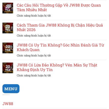
5
Các Câu Hỏi Thường Gặp Về JW88 Được Quan
20
Lý
Tâm Nhiều Nhất
Th4
Do
Chức năng bình luận bị tắt
ở
Nên
Các
Chọn
Câu
Cách Tham Gia JW88 Không Bị Chặn Hiệu Quả
JW88
20
Hỏi
Tham
Nhất 2026
Th4
Thường
Gia
Chức năng bình luận bị tắt
ở
Gặp
Cá
Cách
Về
Cược
Tham
JW88 Có Uy Tín Không? Góc Nhìn Đánh Giá Từ
JW88
Cho
20
Gia
Được
Khách Quan
Hội
Th4
JW88
Quan
Viên
Chức năng bình luận bị tắt
ở
Không
Tâm
JW88
Bị
Nhiều
Có
JW88 Có Lừa Đảo Không? Vén Màn Sự Thật
Chặn
Nhất
20
Uy
Hiệu
Khẳng Định Uy Tín
Th4
Tín
Quả
Chức năng bình luận bị tắt
ở
Không?
Nhất
JW88
Góc
2026
Có
Nhìn
Lừa
MENU
Đánh
Đảo
Giá
Không?
Từ
Vén
Khách
JW88
Màn
Quan
Sự