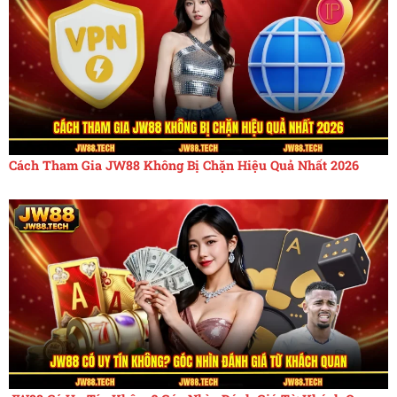
Cách Tham Gia JW88 Không Bị Chặn Hiệu Quả Nhất 2026