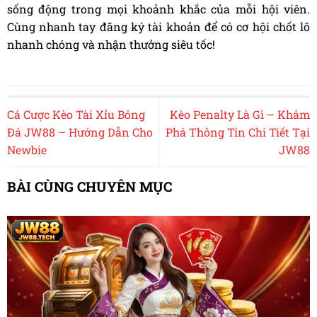
sống động trong mọi khoảnh khắc của mỗi hội viên.
Cùng nhanh tay đăng ký tài khoản để có cơ hội chốt lô
nhanh chóng và nhận thưởng siêu tốc!
Cá Cược Kèo Tài Xỉu Bóng
Kèo Penalty Là Gì – Khám
Đá JW88 – Hướng Dẫn Cho
Phá Thông Tin Chi Tiết Tại
Newbie
JW88
BÀI CÙNG CHUYÊN MỤC