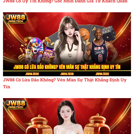
JW88 Có Uy Tín Không? Góc Nhìn Đánh Giá Từ Khách Quan
JW88 Có Lừa Đảo Không? Vén Màn Sự Thật Khẳng Định Uy
Tín