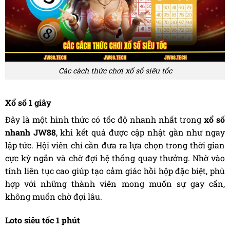
Các cách thức chơi xổ số siêu tốc
Xổ số 1 giây
Đây là một hình thức có tốc độ nhanh nhất trong
xổ số
nhanh JW88
, khi kết quả được cập nhật gần như ngay
lập tức. Hội viên chỉ cần đưa ra lựa chọn trong thời gian
cực kỳ ngắn và chờ đợi hệ thống quay thưởng. Nhờ vào
tính liên tục cao giúp tạo cảm giác hồi hộp đặc biệt, phù
hợp với những thành viên mong muốn sự gay cấn,
không muốn chờ đợi lâu.
Loto siêu tốc 1 phút