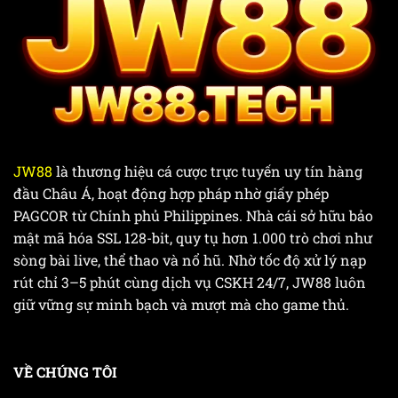
JW88
là thương hiệu cá cược trực tuyến uy tín hàng
đầu Châu Á, hoạt động hợp pháp nhờ giấy phép
PAGCOR từ Chính phủ Philippines. Nhà cái sở hữu bảo
mật mã hóa SSL 128-bit, quy tụ hơn 1.000 trò chơi như
sòng bài live, thể thao và nổ hũ. Nhờ tốc độ xử lý nạp
rút chỉ 3–5 phút cùng dịch vụ CSKH 24/7, JW88 luôn
giữ vững sự minh bạch và mượt mà cho game thủ.
VỀ CHÚNG TÔI