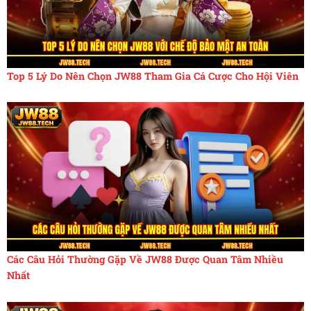
Top 5 Lý Do Nên Chọn JW88 Tham Gia Cá Cược Cho Hội Viên
Các Câu Hỏi Thường Gặp Về JW88 Được Quan Tâm Nhiều
Nhất