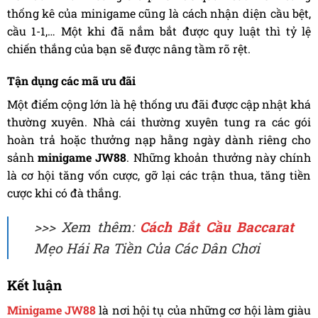
thống kê của minigame cũng là cách nhận diện cầu bệt,
cầu 1-1,… Một khi đã nắm bắt được quy luật thì tỷ lệ
chiến thắng của bạn sẽ được nâng tầm rõ rệt.
Tận dụng các mã ưu đãi
Một điểm cộng lớn là hệ thống ưu đãi được cập nhật khá
thường xuyên. Nhà cái thường xuyên tung ra các gói
hoàn trả hoặc thưởng nạp hằng ngày dành riêng cho
sảnh
minigame JW88
. Những khoản thưởng này chính
là cơ hội tăng vốn cược, gỡ lại các trận thua, tăng tiền
cược khi có đà thắng.
>>> Xem thêm:
Cách Bắt Cầu Baccarat
Mẹo Hái Ra Tiền Của Các Dân Chơi
Kết luận
Minigame JW88
là nơi hội tụ của những cơ hội làm giàu