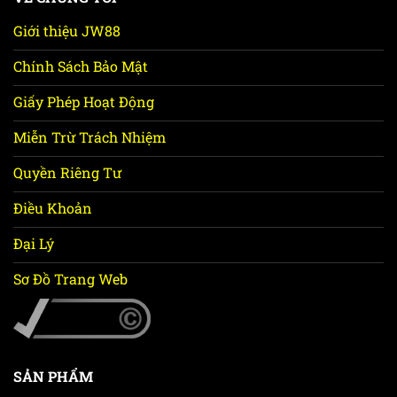
Giới thiệu JW88
Chính Sách Bảo Mật
Giấy Phép Hoạt Động
Miễn Trừ Trách Nhiệm
Quyền Riêng Tư
Điều Khoản
Đại Lý
Sơ Đồ Trang Web
SẢN PHẨM