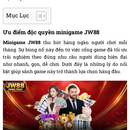
Mục Lục
Ưu điểm độc quyền minigame JW88
Minigame JW88
thu hút hàng ngàn người chơi mỗi
tháng. Sự bùng nổ này đến từ việc cổng game đã tối ưu
trải nghiệm theo đúng nhu cầu người dùng hiện đại
như nhanh, gọn, dễ chơi. Dưới đây là những lý do nổi
bật giúp sảnh game này trở thành lựa chọn hàng đầu.