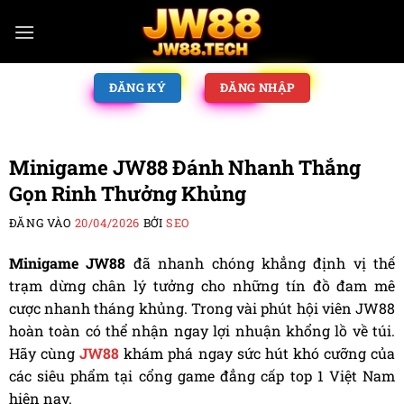
ĐĂNG KÝ
ĐĂNG NHẬP
Minigame JW88 Đánh Nhanh Thắng
Gọn Rinh Thưởng Khủng
ĐĂNG VÀO
20/04/2026
BỞI
SEO
Minigame JW88
đã nhanh chóng khẳng định vị thế
trạm dừng chân lý tưởng cho những tín đồ đam mê
cược nhanh tháng khủng. Trong vài phút hội viên JW88
hoàn toàn có thể nhận ngay lợi nhuận khổng lồ về túi.
Hãy cùng
JW88
khám phá ngay sức hút khó cưỡng của
các siêu phẩm tại cổng game đẳng cấp top 1 Việt Nam
hiện nay.