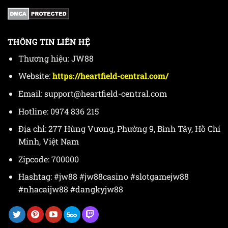
THÔNG TIN LIÊN HỆ
Thương hiệu: JW88
Website:
https://heartfield-central.com/
Email:
support@heartfield-central.com
Hotline: 0974 836 215
Địa chỉ: 277 Hùng Vương, Phường 9, Bình Tây, Hồ Chí
Minh, Việt Nam
Zipcode: 700000
Hashtag: #jw88 #jw88casino #slotgamejw88
#nhacaijw88 #dangkyjw88