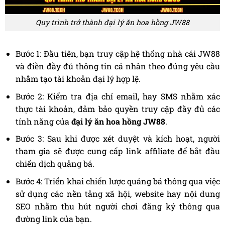
Quy trình trở thành đại lý ăn hoa hồng JW88
Bước 1: Đầu tiên, bạn truy cập hệ thống nhà cái JW88
và điền đầy đủ thông tin cá nhân theo đúng yêu cầu
nhằm tạo tài khoản đại lý hợp lệ.
Bước 2: Kiểm tra địa chỉ email, hay SMS nhằm xác
thực tài khoản, đảm bảo quyền truy cập đầy đủ các
tính năng của
đại lý ăn hoa hồng JW88
.
Bước 3: Sau khi được xét duyệt và kích hoạt, người
tham gia sẽ được cung cấp link affiliate để bắt đầu
chiến dịch quảng bá.
Bước 4: Triển khai chiến lược quảng bá thông qua việc
sử dụng các nền tảng xã hội, website hay nội dung
SEO nhằm thu hút người chơi đăng ký thông qua
đường link của bạn.