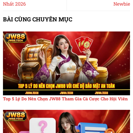
Nhất 2026
Newbie
BÀI CÙNG CHUYÊN MỤC
Top 5 Lý Do Nên Chọn JW88 Tham Gia Cá Cược Cho Hội Viên