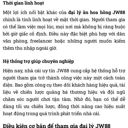
Thời gian linh hoạt
Một lợi ích nổi bật khác của
đại lý ăn hoa hồng JW88
chính là tính linh hoạt về mặt thời gian. Người tham gia
có thể làm việc mọi lúc, mọi nơi mà không bị ràng buộc
bởi giờ giấc cố định. Điều này đặc biệt phù hợp với dân
văn phòng, freelancer hoặc những người muốn kiếm
thêm thu nhập ngoài giờ.
Hệ thống trợ giúp chuyên nghiệp
Hiện nay, nhà cái uy tín JW88 cung cấp hệ thống hỗ trợ
người tham gia trở thành công việc này một cách toàn
diện. Bao gồm công cụ theo dõi khách hàng hiệu quả, tài
liệu về chiến lược quảng bá thương hiệu và đội ngũ
chăm sóc người chơi tận tâm. Nhờ đó, bạn có thể dễ
dàng tối ưu chiến lược, đồng thời nâng cao hiệu suất
hoạt động trong quá trình phát triển nhà cái.
Điều kiện cơ bản để tham gia đại lý JW88