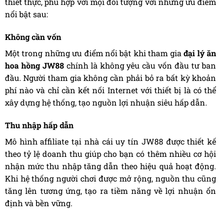
thiết thực, phù hợp với mọi đối tượng với những ưu điểm
nổi bật sau:
Không cần vốn
Một trong những ưu điểm nổi bật khi tham gia
đại lý ăn
hoa hồng JW88
chính là không yêu cầu vốn đầu tư ban
đầu. Người tham gia không cần phải bỏ ra bất kỳ khoản
phí nào và chỉ cần kết nối Internet với thiết bị là có thể
xây dựng hệ thống, tạo nguồn lợi nhuận siêu hấp dẫn.
Thu nhập hấp dẫn
Mô hình affiliate tại nhà cái uy tín JW88 được thiết kế
theo tỷ lệ doanh thu giúp cho bạn có thêm nhiều cơ hội
nhận mức thu nhập tăng dẫn theo hiệu quả hoạt động.
Khi hệ thống người chơi được mở rộng, nguồn thu cũng
tăng lên tương ứng, tạo ra tiềm năng về lợi nhuận ổn
định và bền vững.