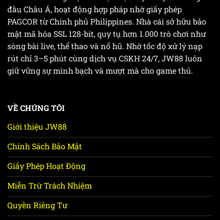
đầu Châu Á, hoạt động hợp pháp nhờ giấy phép
PAGCOR từ Chính phủ Philippines. Nhà cái sở hữu bảo
mật mã hóa SSL 128-bit, quy tụ hơn 1.000 trò chơi như
sòng bài live, thể thao và nổ hũ. Nhờ tốc độ xử lý nạp
rút chỉ 3–5 phút cùng dịch vụ CSKH 24/7, JW88 luôn
giữ vững sự minh bạch và mượt mà cho game thủ.
VỀ CHÚNG TÔI
Giới thiệu JW88
Chính Sách Bảo Mật
Giấy Phép Hoạt Động
Miễn Trừ Trách Nhiệm
Quyền Riêng Tư