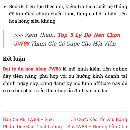
Bước 5: Liên tục theo dõi, kiểm tra hiệu suất hệ thống
để kịp điều chỉnh chiến lược, tăng cơ hội nhận tiền
hoa hồng siêu khủng.
>>> Xem thêm:
Top 5 Lý Do Nên Chọn
JW88
Tham Gia Cá Cược Cho Hội Viên
Kết luận
Đại lý ăn hoa hồng JW88
là mô hình kiếm tiền online
đầy tiềm năng, phù hợp với xu hướng kinh doanh tài
chính ngày nay. Cùng đăng ký mô hình affiliate này để
có cơ hội phát triển thu nhập ổn định và lâu dài.
Bắn Cá H5 JW88 – Siêu
Cá Cược Kèo Tài Xỉu Bóng
Phẩm Độc Đáo, Chất Lượng
Đá JW88 – Hướng Dẫn Cho