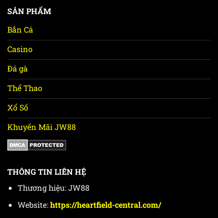
SẢN PHẨM
Bắn Cá
Casino
Đá gà
Thể Thao
Xổ Số
Khuyến Mãi JW88
THÔNG TIN LIÊN HỆ
Thương hiệu: JW88
Website:
https://heartfield-central.com/