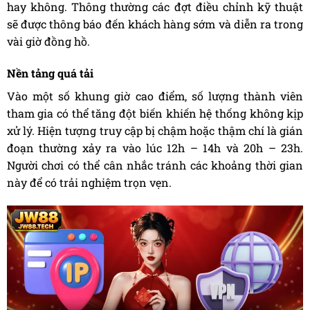
hay không. Thông thường các đợt điều chỉnh kỹ thuật
sẽ được thông báo đến khách hàng sớm và diễn ra trong
vài giờ đồng hồ.
Nền tảng quá tải
Vào một số khung giờ cao điểm, số lượng thành viên
tham gia có thể tăng đột biến khiến hệ thống không kịp
xử lý. Hiện tượng truy cập bị chậm hoặc thậm chí là gián
đoạn thường xảy ra vào lúc 12h – 14h và 20h – 23h.
Người chơi có thể cân nhắc tránh các khoảng thời gian
này để có trải nghiệm trọn vẹn.