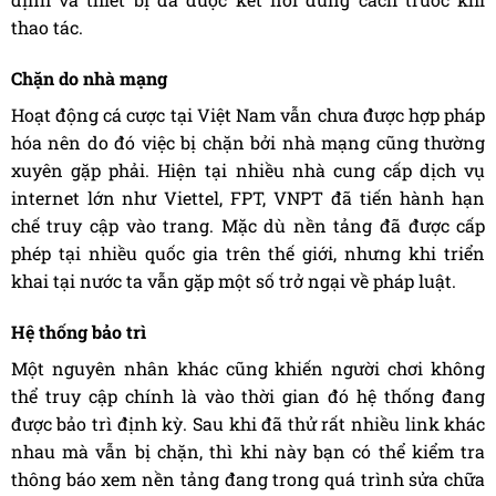
thao tác.
Chặn do nhà mạng
Hoạt động cá cược tại Việt Nam vẫn chưa được hợp pháp
hóa nên do đó việc bị chặn bởi nhà mạng cũng thường
xuyên gặp phải. Hiện tại nhiều nhà cung cấp dịch vụ
internet lớn như Viettel, FPT, VNPT đã tiến hành hạn
chế truy cập vào trang. Mặc dù nền tảng đã được cấp
phép tại nhiều quốc gia trên thế giới, nhưng khi triển
khai tại nước ta vẫn gặp một số trở ngại về pháp luật.
Hệ thống bảo trì
Một nguyên nhân khác cũng khiến người chơi không
thể truy cập chính là vào thời gian đó hệ thống đang
được bảo trì định kỳ. Sau khi đã thử rất nhiều link khác
nhau mà vẫn bị chặn, thì khi này bạn có thể kiểm tra
thông báo xem nền tảng đang trong quá trình sửa chữa