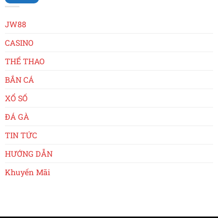
Đảo
Giá
Không?
Từ
Vén
Khách
JW88
Màn
Quan
Sự
CASINO
Thật
Khẳng
Định
THỂ THAO
Uy
Tín
BẮN CÁ
XỔ SỐ
ĐÁ GÀ
TIN TỨC
HƯỚNG DẪN
Khuyến Mãi