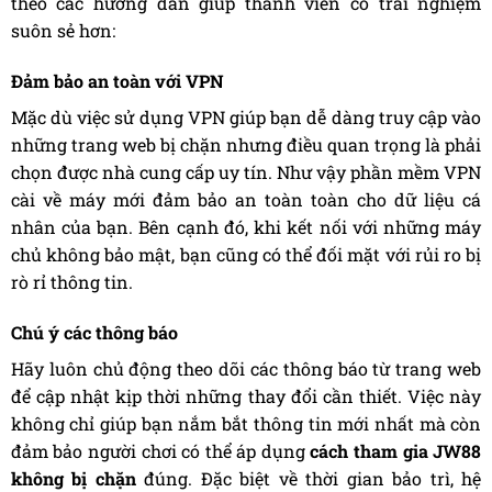
theo các hướng dẫn giúp thành viên có trải nghiệm
suôn sẻ hơn:
Đảm bảo an toàn với VPN
Mặc dù việc sử dụng VPN giúp bạn dễ dàng truy cập vào
những trang web bị chặn nhưng điều quan trọng là phải
chọn được nhà cung cấp uy tín. Như vậy phần mềm VPN
cài về máy mới đảm bảo an toàn toàn cho dữ liệu cá
nhân của bạn. Bên cạnh đó, khi kết nối với những máy
chủ không bảo mật, bạn cũng có thể đối mặt với rủi ro bị
rò rỉ thông tin.
Chú ý các thông báo
Hãy luôn chủ động theo dõi các thông báo từ trang web
để cập nhật kịp thời những thay đổi cần thiết. Việc này
không chỉ giúp bạn nắm bắt thông tin mới nhất mà còn
đảm bảo người chơi có thể áp dụng
cách tham gia JW88
không bị chặn
đúng. Đặc biệt về thời gian bảo trì, hệ