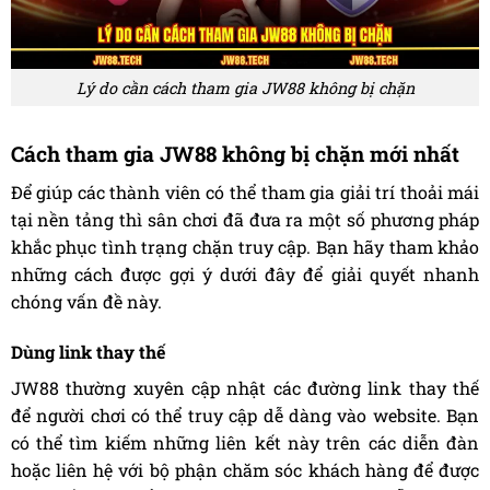
Lý do cần cách tham gia JW88 không bị chặn
Cách tham gia JW88 không bị chặn mới nhất
Để giúp các thành viên có thể tham gia giải trí thoải mái
tại nền tảng thì sân chơi đã đưa ra một số phương pháp
khắc phục tình trạng chặn truy cập. Bạn hãy tham khảo
những cách được gợi ý dưới đây để giải quyết nhanh
chóng vấn đề này.
Dùng link thay thế
JW88 thường xuyên cập nhật các đường link thay thế
để người chơi có thể truy cập dễ dàng vào website. Bạn
có thể tìm kiếm những liên kết này trên các diễn đàn
hoặc liên hệ với bộ phận chăm sóc khách hàng để được