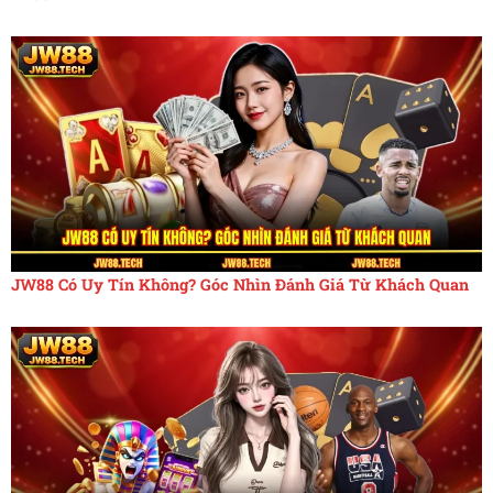
JW88 Có Uy Tín Không? Góc Nhìn Đánh Giá Từ Khách Quan