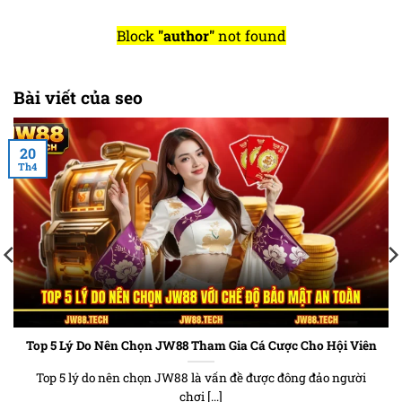
Block
"author"
not found
Bài viết của seo
20
Th4
Top 5 Lý Do Nên Chọn JW88 Tham Gia Cá Cược Cho Hội Viên
Top 5 lý do nên chọn JW88 là vấn đề được đông đảo người
chơi [...]