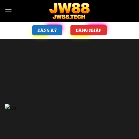
ĐĂNG KÝ
ĐĂNG NHẬP