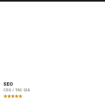
SEO
CEO / TÁC GIẢ