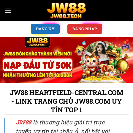
ĐĂNG KÝ
ĐĂNG NHẬP
JW88 HEARTFIELD-CENTRAL.COM
- LINK TRANG CHỦ JW88.COM UY
TÍN TOP 1
JW88
là thương hiệu giải trí trực
tuyến uy tín tại châu Á, nổi bật với