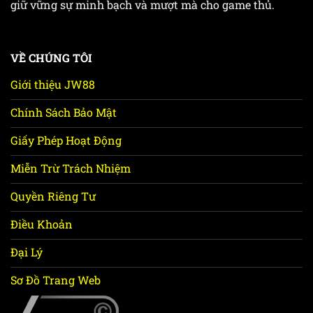
Giám
chơi trực tuyến minh bạch, công
giữ vững sự minh bạch và mượt mà cho game thủ.
tháng
sát GC
khai
06/2021
Thành tựu của JW88 trong 5 năm gần đây
VỀ CHÚNG TÔI
Nhờ nền tảng pháp lý rõ ràng và uy tín được xây
Giới thiệu JW88
dựng từ sớm,
JW88
đã có bước phát triển khá ấn
Chính Sách Bảo Mật
tượng trong thị trường giải trí trực tuyến. Trong 5
năm qua, thương hiệu không ngừng mở rộng quy
Giấy Phép Hoạt Động
mô để hiện diện tại hơn 10 quốc gia và thu hút
lượng lớn người chơi tham gia. Dưới đây là 1 số
Miễn Trừ Trách Nhiệm
thành tựu tiêu biểu góp phần khẳng định vị thế của
Quyền Riêng Tư
nhà cái trên thị trường:
Điều Khoản
Năm 2021: Vượt mốc 1 triệu thành viên sau một
năm ra mắt, doanh thu tăng trưởng 319% so với
Đại Lý
cùng kỳ.
Sơ Đồ Trang Web
Năm 2022: Ra mắt ứng dụng di động
JW88
, đạt 1
triệu lượt tải sau 2 tháng đồng thời nhận nhiều