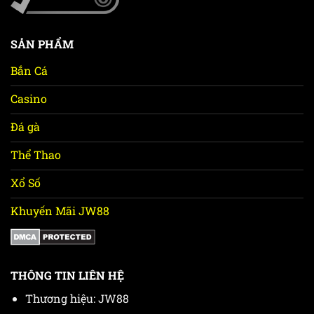
phản hồi tích cực.
Năm 2023: Lọt Top 3 nhà cái được yêu thích nhất
SẢN PHẨM
châu Á do Asia Awards bình chọn.
Bắn Cá
Năm 2024: Được vinh danh Top 5 thương hiệu
giải trí uy tín bởi SCG Awards.
Casino
Năm 2025: Vượt 10+ triệu người dùng, mở rộng hệ
Đá gà
thống đại lý 1.000+ đối tác trên toàn cầu.
Thể Thao
Xổ Số
Khuyến Mãi JW88
THÔNG TIN LIÊN HỆ
Thương hiệu: JW88
Top thành tựu nổi bật của JW88